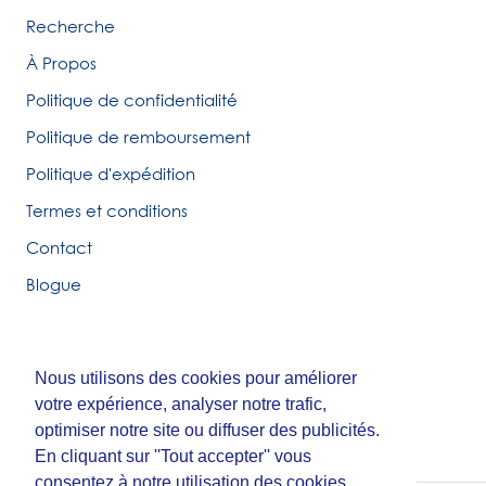
Recherche
À Propos
Politique de confidentialité
Politique de remboursement
Politique d'expédition
Termes et conditions
Contact
Blogue
Nous utilisons des cookies pour améliorer
Nous utilisons des cookies pour améliorer
© Tirigolo et Cie.
votre expérience, analyser notre trafic,
votre expérience, analyser notre trafic,
Fait par
Third Party Studio
optimiser notre site ou diffuser des publicités.
optimiser notre site ou diffuser des publicités.
En cliquant sur ''Tout accepter'' vous
En cliquant sur ''Tout accepter'' vous
consentez à notre utilisation des cookies.
consentez à notre utilisation des cookies.