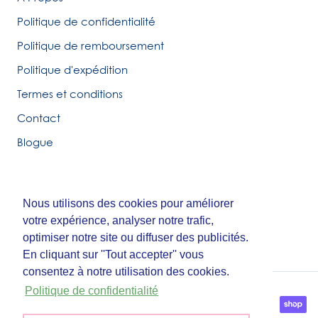
Politique de confidentialité
Politique de remboursement
Politique d'expédition
Termes et conditions
Contact
Blogue
Nous utilisons des cookies pour améliorer
Nous utilisons des cookies pour améliorer
© Tirigolo et Cie.
votre expérience, analyser notre trafic,
votre expérience, analyser notre trafic,
Fait par
Third Party Studio
optimiser notre site ou diffuser des publicités.
optimiser notre site ou diffuser des publicités.
En cliquant sur ''Tout accepter'' vous
En cliquant sur ''Tout accepter'' vous
consentez à notre utilisation des cookies.
consentez à notre utilisation des cookies.
Politique de confidentialité
Politique de confidentialité