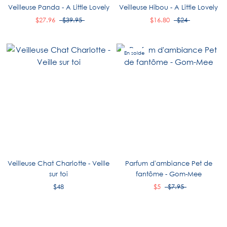
Veilleuse Panda - A Little Lovely
Veilleuse Hibou - A Little Lovely
$27.96
$39.95
$16.80
$24
En solde
Veilleuse Chat Charlotte - Veille
Parfum d'ambiance Pet de
sur toi
fantôme - Gom-Mee
$48
$5
$7.95