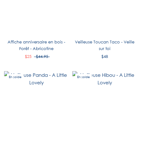
Affiche anniversaire en bois -
Veilleuse Toucan Taco - Veille
Forêt - Abricotine
sur toi
$25
$44.95
$48
En solde
En solde