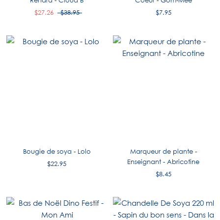
Renard - Cloud B
Coeur - Gom-Mee
$27.26
$38.95
$7.95
Bougie de soya - Lolo
Marqueur de plante -
Enseignant - Abricotine
$22.95
$8.45