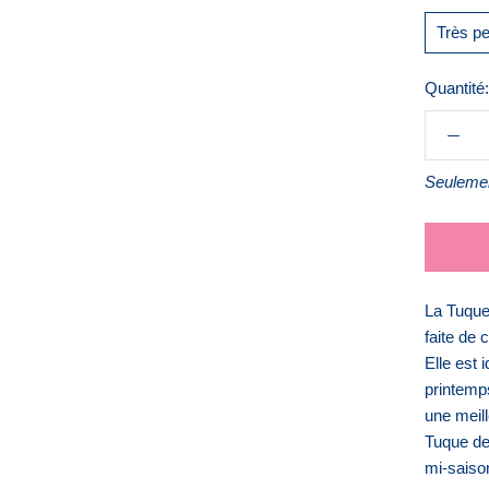
Très pet
Quantité:
Seulemen
La Tuque 
faite de 
Elle est 
printemp
une meill
Tuque de
mi-saiso