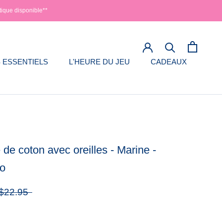
tique disponible**
 ESSENTIELS
L'HEURE DU JEU
CADEAUX
 ESSENTIELS
L'HEURE DU JEU
de coton avec oreilles - Marine -
lo
$22.95