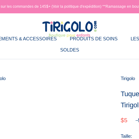
e sur les commandes de 145$+ (Voir la politique d'expédition) **Ramassage en bou
EMENTS & ACCESSOIRES
PRODUITS DE SOINS
LES
SOLDES
EMENTS & ACCESSOIRES
PRODUITS DE SOINS
LES
Tirigolo
Tuque 
Tirigo
$5
Taille: