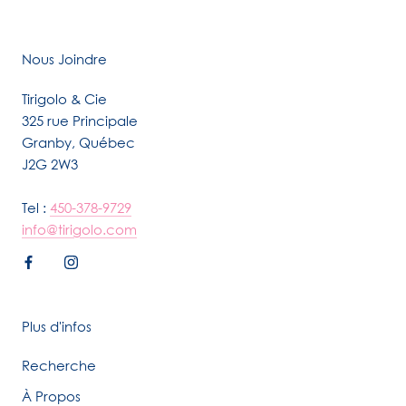
Nous Joindre
Tirigolo & Cie
325 rue Principale
Granby, Québec
J2G 2W3
Tel :
450-378-9729
info@tirigolo.com
Plus d'infos
Recherche
À Propos