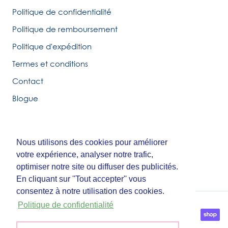
Politique de confidentialité
Politique de remboursement
Politique d'expédition
Termes et conditions
Contact
Blogue
Nous utilisons des cookies pour améliorer
Nous utilisons des cookies pour améliorer
© Tirigolo et Cie.
votre expérience, analyser notre trafic,
votre expérience, analyser notre trafic,
Fait par
Third Party Studio
optimiser notre site ou diffuser des publicités.
optimiser notre site ou diffuser des publicités.
En cliquant sur ''Tout accepter'' vous
En cliquant sur ''Tout accepter'' vous
consentez à notre utilisation des cookies.
consentez à notre utilisation des cookies.
Politique de confidentialité
Politique de confidentialité