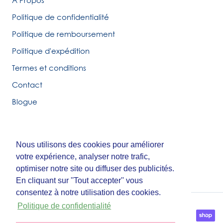
Politique de confidentialité
Politique de remboursement
Politique d'expédition
Termes et conditions
Contact
Blogue
Nous utilisons des cookies pour améliorer
Nous utilisons des cookies pour améliorer
© Tirigolo et Cie.
votre expérience, analyser notre trafic,
votre expérience, analyser notre trafic,
Fait par
Third Party Studio
optimiser notre site ou diffuser des publicités.
optimiser notre site ou diffuser des publicités.
En cliquant sur ''Tout accepter'' vous
En cliquant sur ''Tout accepter'' vous
consentez à notre utilisation des cookies.
consentez à notre utilisation des cookies.
Politique de confidentialité
Politique de confidentialité