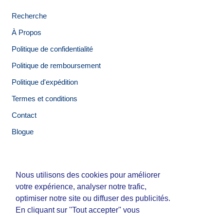
Recherche
À Propos
Politique de confidentialité
Politique de remboursement
Politique d'expédition
Termes et conditions
Contact
Blogue
Nous utilisons des cookies pour améliorer
Nous utilisons des cookies pour améliorer
© Tirigolo et Cie.
votre expérience, analyser notre trafic,
votre expérience, analyser notre trafic,
Fait par
Third Party Studio
optimiser notre site ou diffuser des publicités.
optimiser notre site ou diffuser des publicités.
En cliquant sur ''Tout accepter'' vous
En cliquant sur ''Tout accepter'' vous