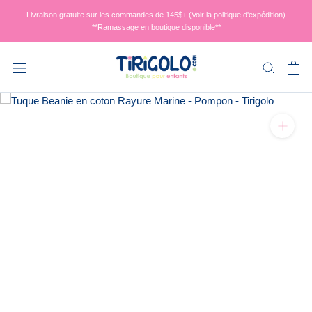
Aller
Livraison gratuite sur les commandes de 145$+ (Voir la politique d'expédition)
au
**Ramassage en boutique disponible**
contenu