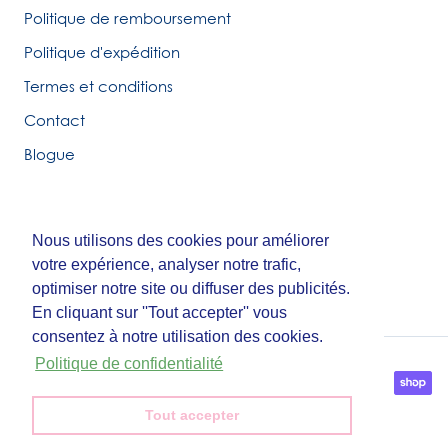
Politique de remboursement
Politique d'expédition
Termes et conditions
Contact
Blogue
Nous utilisons des cookies pour améliorer
Nous utilisons des cookies pour améliorer
© Tirigolo et Cie.
votre expérience, analyser notre trafic,
votre expérience, analyser notre trafic,
Fait par
Third Party Studio
optimiser notre site ou diffuser des publicités.
optimiser notre site ou diffuser des publicités.
En cliquant sur ''Tout accepter'' vous
En cliquant sur ''Tout accepter'' vous
consentez à notre utilisation des cookies.
consentez à notre utilisation des cookies.
Politique de confidentialité
Politique de confidentialité
Tout accepter
Tout accepter