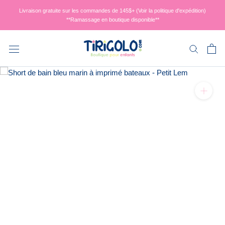
Aller
Livraison gratuite sur les commandes de 145$+ (Voir la politique d'expédition)
au
**Ramassage en boutique disponible**
contenu