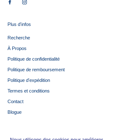
Plus d'infos
Recherche
À Propos
Politique de confidentialité
Politique de remboursement
Politique d'expédition
Termes et conditions
Contact
Blogue
Nous utilisons des cookies pour améliorer
Nous utilisons des cookies pour améliorer
© Tirigolo et Cie.