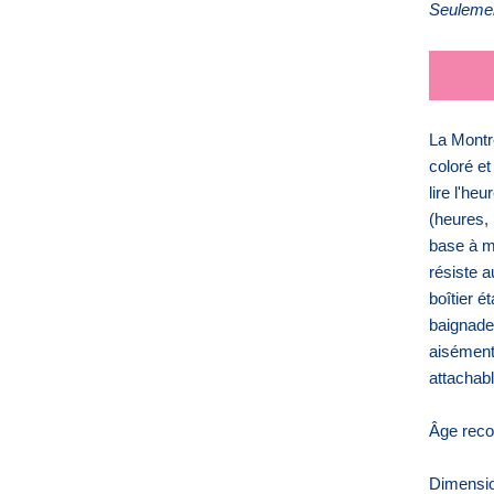
Seulemen
La Montr
coloré et
lire l'he
(heures,
base à m
résiste a
boîtier é
baignade.
aisément 
attachabl
Âge rec
Dimensio