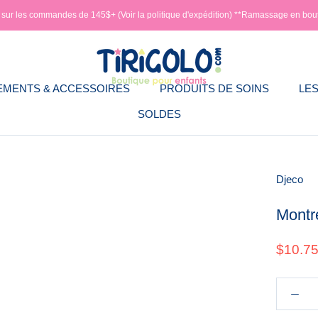
e sur les commandes de 145$+ (Voir la politique d'expédition) **Ramassage en bou
EMENTS & ACCESSOIRES
PRODUITS DE SOINS
LES
SOLDES
EMENTS & ACCESSOIRES
PRODUITS DE SOINS
LES
Djeco
Montre
$10.7