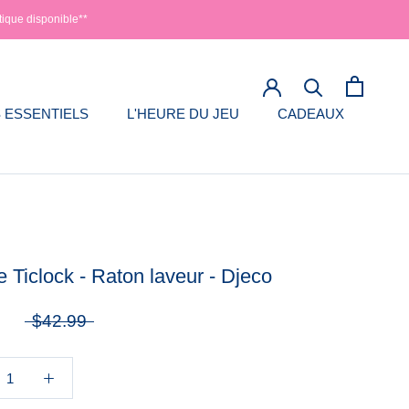
tique disponible**
 ESSENTIELS
L'HEURE DU JEU
CADEAUX
 ESSENTIELS
L'HEURE DU JEU
 Ticlock - Raton laveur - Djeco
5
$42.99