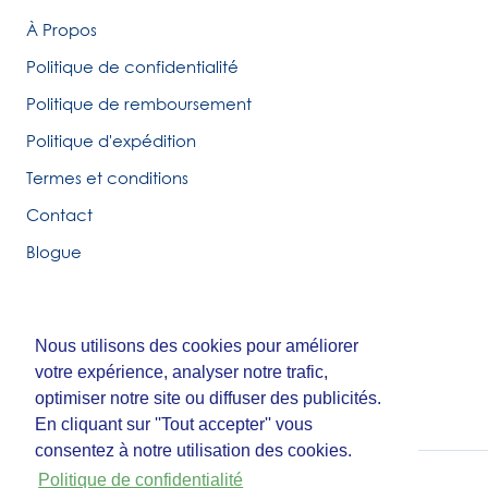
À Propos
Politique de confidentialité
Politique de remboursement
Politique d'expédition
Termes et conditions
Contact
Blogue
Nous utilisons des cookies pour améliorer
Nous utilisons des cookies pour améliorer
© Tirigolo et Cie.
votre expérience, analyser notre trafic,
votre expérience, analyser notre trafic,
Fait par
Third Party Studio
optimiser notre site ou diffuser des publicités.
optimiser notre site ou diffuser des publicités.
En cliquant sur ''Tout accepter'' vous
En cliquant sur ''Tout accepter'' vous
consentez à notre utilisation des cookies.
consentez à notre utilisation des cookies.
Politique de confidentialité
Politique de confidentialité