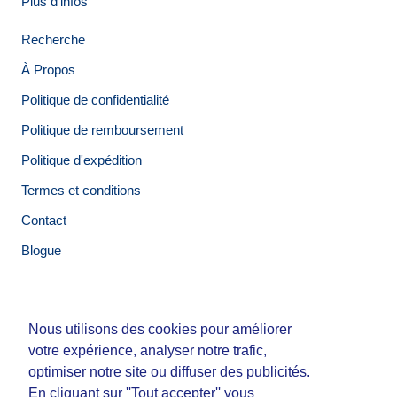
Plus d'infos
Recherche
À Propos
Politique de confidentialité
Politique de remboursement
Politique d'expédition
Termes et conditions
Contact
Blogue
Nous utilisons des cookies pour améliorer
Nous utilisons des cookies pour améliorer
© Tirigolo et Cie.
votre expérience, analyser notre trafic,
votre expérience, analyser notre trafic,
Fait par
Third Party Studio
optimiser notre site ou diffuser des publicités.
optimiser notre site ou diffuser des publicités.
En cliquant sur ''Tout accepter'' vous
En cliquant sur ''Tout accepter'' vous