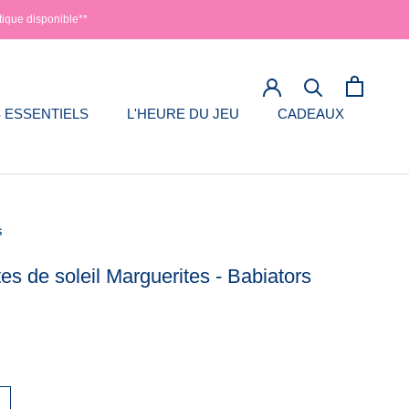
tique disponible**
 ESSENTIELS
L'HEURE DU JEU
CADEAUX
 ESSENTIELS
L'HEURE DU JEU
s
es de soleil Marguerites - Babiators
5
s