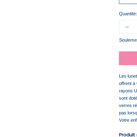
Quantité:
Seulemen
Les lune
offrent à
rayons UV
sont dot
verres r
pas lors
Votre enf
Produit 