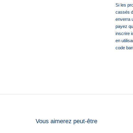
Si les pr
cassés d
enverra
payez que
inscrire 
en utili
code barr
Vous aimerez peut-être