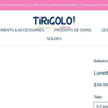
e sur les commandes de 145$+ (Voir la politique d'expédition) **Ramassage en bou
EMENTS & ACCESSOIRES
PRODUITS DE SOINS
LES
SOLDES
EMENTS & ACCESSOIRES
PRODUITS DE SOINS
LES
Babiator
Lunett
$39.9
Taille:
0-2 an