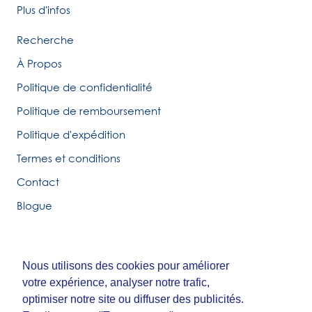
Plus d'infos
Recherche
À Propos
Politique de confidentialité
Politique de remboursement
Politique d'expédition
Termes et conditions
Contact
Blogue
Nous utilisons des cookies pour améliorer
Nous utilisons des cookies pour améliorer
© Tirigolo et Cie.
votre expérience, analyser notre trafic,
votre expérience, analyser notre trafic,
Fait par
Third Party Studio
optimiser notre site ou diffuser des publicités.
optimiser notre site ou diffuser des publicités.