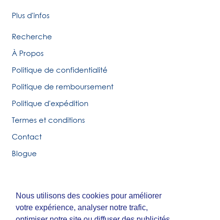
Plus d'infos
Recherche
À Propos
Politique de confidentialité
Politique de remboursement
Politique d'expédition
Termes et conditions
Contact
Blogue
Nous utilisons des cookies pour améliorer
Nous utilisons des cookies pour améliorer
© Tirigolo et Cie.
votre expérience, analyser notre trafic,
votre expérience, analyser notre trafic,
Fait par
Third Party Studio
optimiser notre site ou diffuser des publicités.
optimiser notre site ou diffuser des publicités.