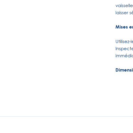
vaissell
laisser s
Mises e
Utilisez
Inspecte
immédi
Dimensio