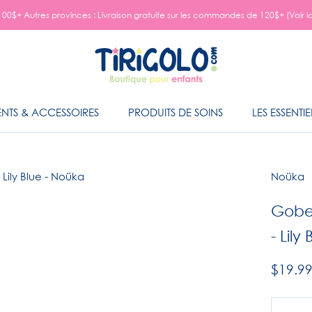
00$+ Autres provinces : Livraison gratuite sur les commandes de 120$+ (Voir l
NTS & ACCESSOIRES
PRODUITS DE SOINS
LES ESSENTIE
NTS & ACCESSOIRES
PRODUITS DE SOINS
LES ESSENTIE
Noüka
Gobel
- Lily
$19.9