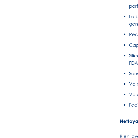
par
Le b
gen
Rec
Cap
Sil
FDA
San
Va 
Va a
Faci
Nettoya
Bien lav