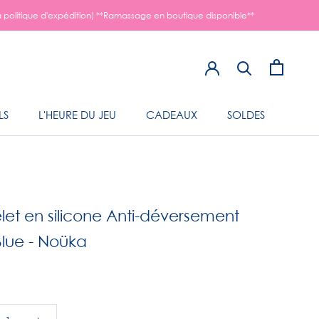
a politique d'expédition) **Ramassage en boutique disponible**
LS
L'HEURE DU JEU
CADEAUX
SOLDES
LS
L'HEURE DU JEU
et en silicone Anti-déversement
 Blue - Noüka
9