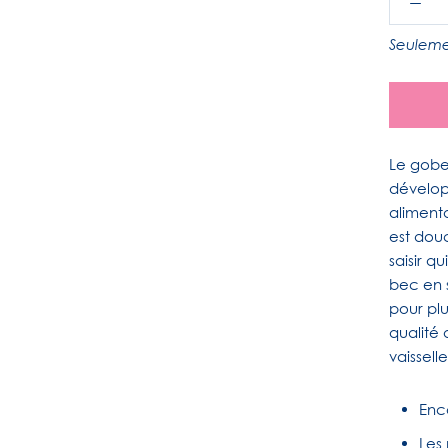
Seuleme
Le gobe
dévelop
aliment
est dou
saisir q
bec en s
pour plu
qualité 
vaissell
Enc
Les 