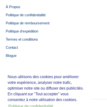
À Propos
Politique de confidentialité
Politique de remboursement
Politique d'expédition
Termes et conditions
Contact
Blogue
Nous utilisons des cookies pour améliorer
Nous utilisons des cookies pour améliorer
© Tirigolo et Cie.
votre expérience, analyser notre trafic,
votre expérience, analyser notre trafic,
Fait par
Third Party Studio
optimiser notre site ou diffuser des publicités.
optimiser notre site ou diffuser des publicités.
En cliquant sur ''Tout accepter'' vous
En cliquant sur ''Tout accepter'' vous
consentez à notre utilisation des cookies.
consentez à notre utilisation des cookies.
Politique de confidentialité
Politique de confidentialité