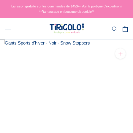
Aller
Livraison gratuite sur les commandes de 145$+ (Voir la politique d'expédition)
au
**Ramassage en boutique disponible**
contenu