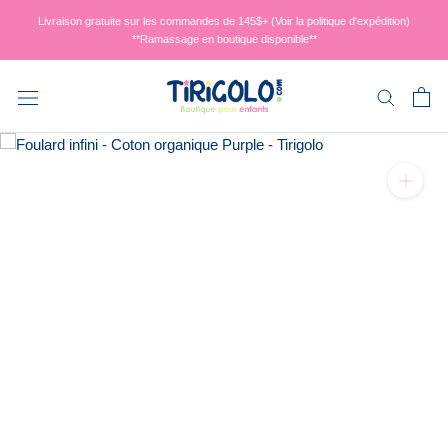
Aller
Livraison gratuite sur les commandes de 145$+ (Voir la politique d'expédition)
au
**Ramassage en boutique disponible**
contenu