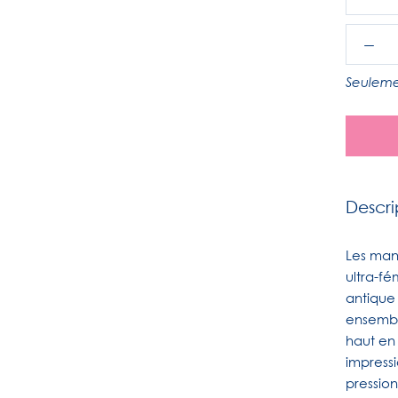
Seuleme
Descri
Les manc
ultra-fé
antique
ensembl
haut en 
impressi
pression