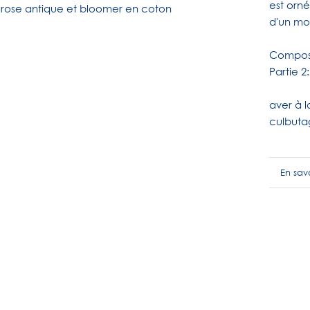
est orné
d'un mot
Composit
Partie 2
aver à l
culbuta
En savo
Voir l