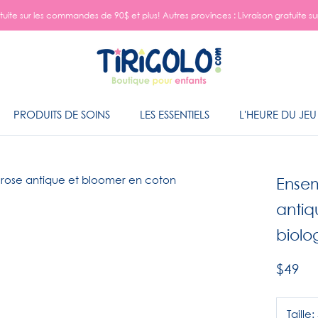
tuite sur les commandes de 90$ et plus! Autres provinces : Livraison gratuite 
PRODUITS DE SOINS
LES ESSENTIELS
L'HEURE DU JEU
Ensem
antiq
biolo
$49
Taille: