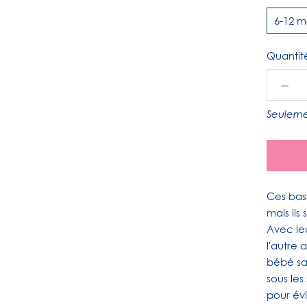
6-12 m
Quantit
Seuleme
Ces bas
mais ils
Avec leu
l'autre 
bébé sa
sous le
pour évi