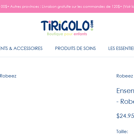
00$+ Autres provinces : Livraison gratuite sur les commandes de 120$+ (Voir l
NTS & ACCESSOIRES
PRODUITS DE SOINS
LES ESSENTIE
NTS & ACCESSOIRES
PRODUITS DE SOINS
LES ESSENTIE
Robeez
Ensem
- Rob
$24.9
Taille: