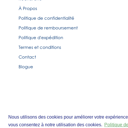
À Propos
Politique de confidentialité
Politique de remboursement
Politique d'expédition
Termes et conditions
Contact
Blogue
© Tirigolo et Cie.
Nous utilisons des cookies pour améliorer votre expérience, an
Nous utilisons des cookies pour améliorer votre expérience, an
Fait par
Third Party Studio
vous consentez à notre utilisation des cookies.
vous consentez à notre utilisation des cookies.
Politique de
Politique de