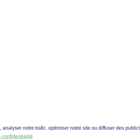
alyser notre trafic, optimiser notre site ou diffuser des publicit
alyser notre trafic, optimiser notre site ou diffuser des publicit
 confidentialité
 confidentialité