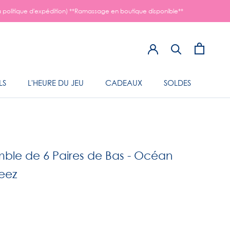
a politique d'expédition) **Ramassage en boutique disponible**
LS
L'HEURE DU JEU
CADEAUX
SOLDES
LS
L'HEURE DU JEU
ble de 6 Paires de Bas - Océan
eez
5