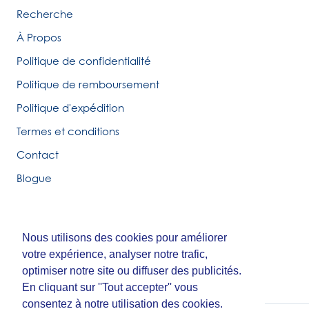
Recherche
À Propos
Politique de confidentialité
Politique de remboursement
Politique d'expédition
Termes et conditions
Contact
Blogue
Nous utilisons des cookies pour améliorer
Nous utilisons des cookies pour améliorer
© Tirigolo et Cie.
votre expérience, analyser notre trafic,
votre expérience, analyser notre trafic,
Fait par
Third Party Studio
optimiser notre site ou diffuser des publicités.
optimiser notre site ou diffuser des publicités.
En cliquant sur ''Tout accepter'' vous
En cliquant sur ''Tout accepter'' vous
consentez à notre utilisation des cookies.
consentez à notre utilisation des cookies.