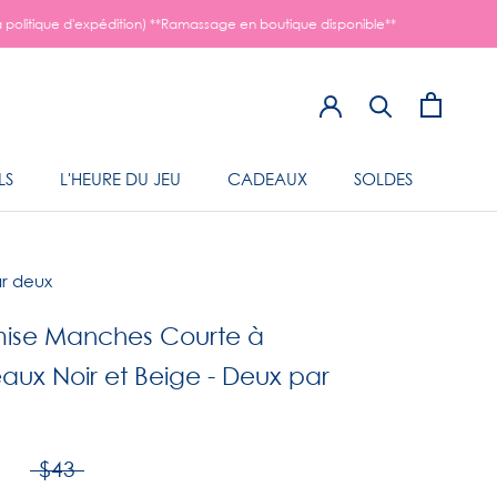
a politique d'expédition) **Ramassage en boutique disponible**
LS
L'HEURE DU JEU
CADEAUX
SOLDES
LS
L'HEURE DU JEU
r deux
ise Manches Courte à
aux Noir et Beige - Deux par
0
$43