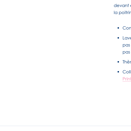
devant 
la poitr
Com
Lave
pas 
pas 
Thè
Col
Pri