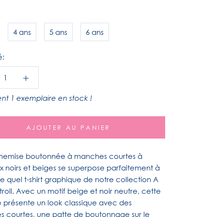
4 ans
5 ans
6 ans
é:
nt 1 exemplaire en stock !
AJOUTER AU PANIER
hemise boutonnée à manches courtes à
x noirs et beiges se superpose parfaitement à
e quel t-shirt graphique de notre collection A
roll. Avec un motif beige et noir neutre, cette
 présente un look classique avec des
 courtes, une patte de boutonnage sur le