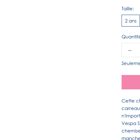
Taille:
2 ans
Quantit
Seuleme
Cette c
carreau
n'import
Vespa St
chemise
manches