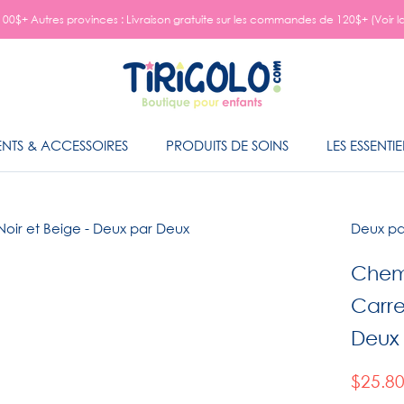
00$+ Autres provinces : Livraison gratuite sur les commandes de 120$+ (Voir l
NTS & ACCESSOIRES
PRODUITS DE SOINS
LES ESSENTIE
NTS & ACCESSOIRES
PRODUITS DE SOINS
LES ESSENTIE
Deux pa
Chem
Carre
Deux
$25.8