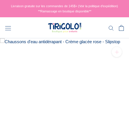
Aller
Livraison gratuite sur les commandes de 145$+ (Voir la politique d'expédition)
au
**Ramassage en boutique disponible**
contenu