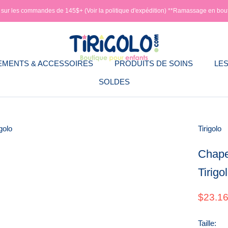
e sur les commandes de 145$+ (Voir la politique d'expédition) **Ramassage en bou
EMENTS & ACCESSOIRES
PRODUITS DE SOINS
LES
SOLDES
EMENTS & ACCESSOIRES
PRODUITS DE SOINS
LES
Tirigolo
Chape
Tirigo
$23.1
Taille: