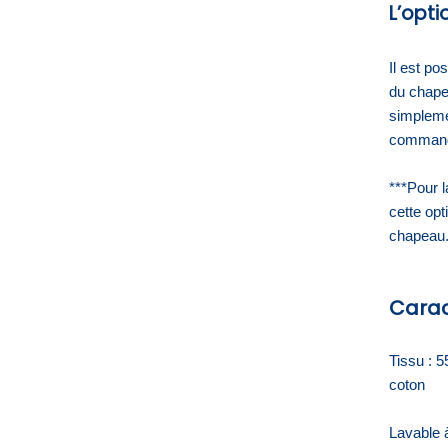
L’opti
Il est pos
du chape
simpleme
comman
***Pour la
cette opt
chapeau.
Carac
Tissu : 5
coton
Lavable à