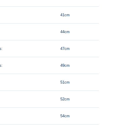
41cm
44cm
s:
47cm
s:
49cm
51cm
52cm
54cm