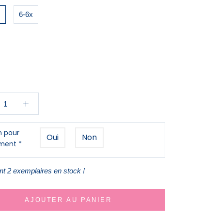
s
6-6x
 pour
Oui
Non
ement
*
t 2 exemplaires en stock !
AJOUTER AU PANIER