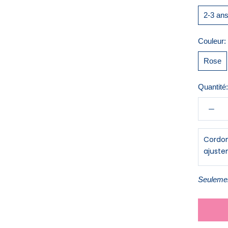
2-3 an
Couleur:
Rose
Quantité:
Cordon
ajust
Seulemen