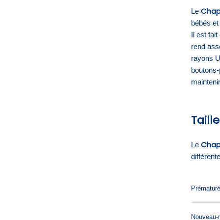
Chape
Le
bébés et 
Il est fai
rend asse
rayons U
boutons-
maintenir
Taill
Chape
Le
différent
Prématuré
Nouveau-