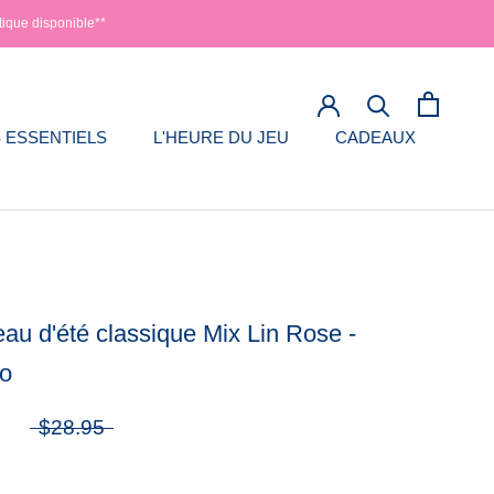
tique disponible**
 ESSENTIELS
L'HEURE DU JEU
CADEAUX
 ESSENTIELS
L'HEURE DU JEU
au d'été classique Mix Lin Rose -
lo
6
$28.95