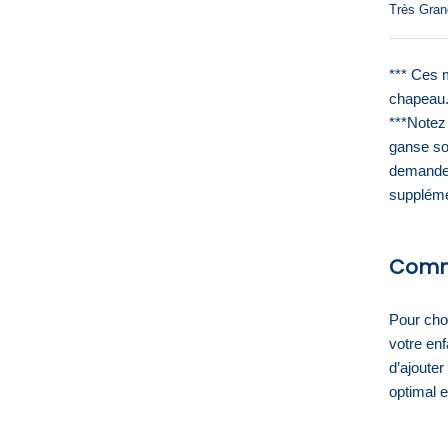
Très Gran
*** Ces 
chapeau.
***Notez 
ganse so
demande 
suppléme
Comme
Pour chois
votre enf
d’ajouter
optimal e