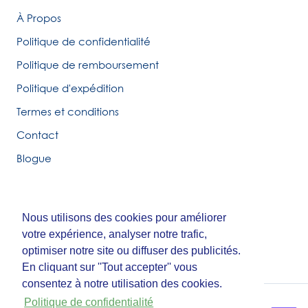
À Propos
Politique de confidentialité
Politique de remboursement
Politique d'expédition
Termes et conditions
Contact
Blogue
Nous utilisons des cookies pour améliorer
Nous utilisons des cookies pour améliorer
© Tirigolo et Cie.
votre expérience, analyser notre trafic,
votre expérience, analyser notre trafic,
Fait par
Third Party Studio
optimiser notre site ou diffuser des publicités.
optimiser notre site ou diffuser des publicités.
En cliquant sur ''Tout accepter'' vous
En cliquant sur ''Tout accepter'' vous
consentez à notre utilisation des cookies.
consentez à notre utilisation des cookies.
Politique de confidentialité
Politique de confidentialité