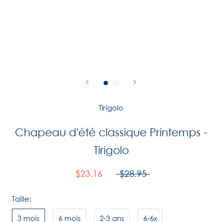
Tirigolo
Chapeau d'été classique Printemps -
Tirigolo
$23.16
$28.95
Taille:
3 mois
6 mois
2-3 ans
6-6x