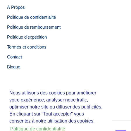
À Propos
Politique de confidentialité
Politique de remboursement
Politique d'expédition
Termes et conditions
Contact
Blogue
Nous utilisons des cookies pour améliorer
Nous utilisons des cookies pour améliorer
© Tirigolo et Cie.
votre expérience, analyser notre trafic,
votre expérience, analyser notre trafic,
Fait par
Third Party Studio
optimiser notre site ou diffuser des publicités.
optimiser notre site ou diffuser des publicités.
En cliquant sur ''Tout accepter'' vous
En cliquant sur ''Tout accepter'' vous
consentez à notre utilisation des cookies.
consentez à notre utilisation des cookies.
Politique de confidentialité
Politique de confidentialité