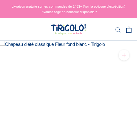
Aller
Livraison gratuite sur les commandes de 145$+ (Voir la politique d'expédition)
au
**Ramassage en boutique disponible**
contenu