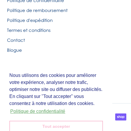
Politique de confidentialité
Politique de remboursement
Politique d'expédition
Termes et conditions
Contact
Blogue
Nous utilisons des cookies pour améliorer
Nous utilisons des cookies pour améliorer
© Tirigolo et Cie.
votre expérience, analyser notre trafic,
votre expérience, analyser notre trafic,
Fait par
Third Party Studio
optimiser notre site ou diffuser des publicités.
optimiser notre site ou diffuser des publicités.
En cliquant sur ''Tout accepter'' vous
En cliquant sur ''Tout accepter'' vous
consentez à notre utilisation des cookies.
consentez à notre utilisation des cookies.
Politique de confidentialité
Politique de confidentialité
Tout accepter
Tout accepter