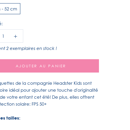
s - 52 cm
é:
nt 2 exemplaires en stock !
AJOUTER AU PANIER
quettes de la compagnie Headster Kids sont
oire idéal pour ajouter une touche d'originalité
de votre enfant cet été! De plus, elles offrent
ection solaire: FPS 50+
s tailles: