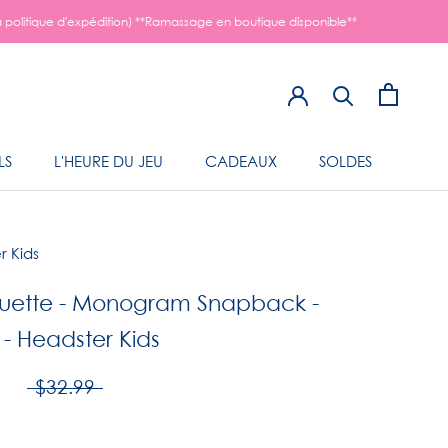
a politique d'expédition) **Ramassage en boutique disponible**
LS
L'HEURE DU JEU
CADEAUX
SOLDES
LS
L'HEURE DU JEU
r Kids
uette - Monogram Snapback -
 - Headster Kids
0
$32.99