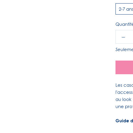
2-7 an
Quantit
Seuleme
Les cas
l'access
au look 
une prot
Guide de