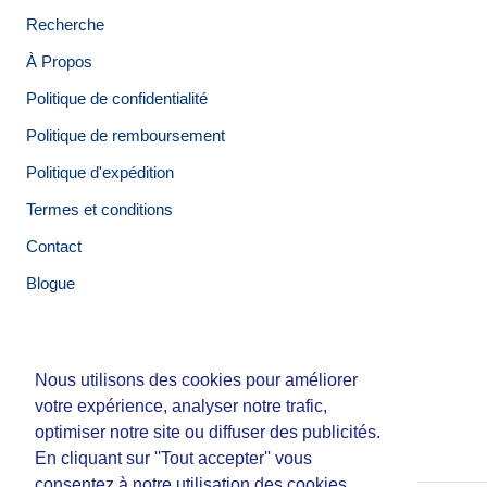
Recherche
À Propos
Politique de confidentialité
Politique de remboursement
Politique d'expédition
Termes et conditions
Contact
Blogue
Nous utilisons des cookies pour améliorer
Nous utilisons des cookies pour améliorer
© Tirigolo et Cie.
votre expérience, analyser notre trafic,
votre expérience, analyser notre trafic,
Fait par
Third Party Studio
optimiser notre site ou diffuser des publicités.
optimiser notre site ou diffuser des publicités.
En cliquant sur ''Tout accepter'' vous
En cliquant sur ''Tout accepter'' vous
consentez à notre utilisation des cookies.
consentez à notre utilisation des cookies.