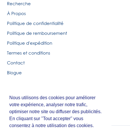
Recherche
À Propos
Politique de confidentialité
Politique de remboursement
Politique d'expédition
Termes et conditions
Contact
Blogue
Nous utilisons des cookies pour améliorer
Nous utilisons des cookies pour améliorer
© Tirigolo et Cie.
votre expérience, analyser notre trafic,
votre expérience, analyser notre trafic,
Fait par
Third Party Studio
optimiser notre site ou diffuser des publicités.
optimiser notre site ou diffuser des publicités.
En cliquant sur ''Tout accepter'' vous
En cliquant sur ''Tout accepter'' vous
consentez à notre utilisation des cookies.
consentez à notre utilisation des cookies.