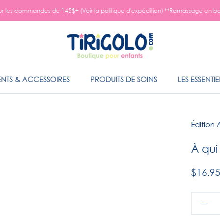
 sur les commandes de 145$+ (Voir la politique d'expédition) **Ramassage en bo
NTS & ACCESSOIRES
PRODUITS DE SOINS
LES ESSENTIE
NTS & ACCESSOIRES
PRODUITS DE SOINS
LES ESSENTIE
Édition
À qui
$16.9