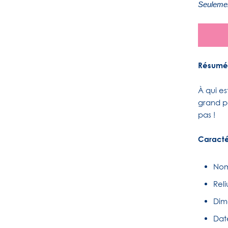
Seulemen
Résumé
À qui es
grand po
pas !
Caracté
Nom
Reli
Dim
Date