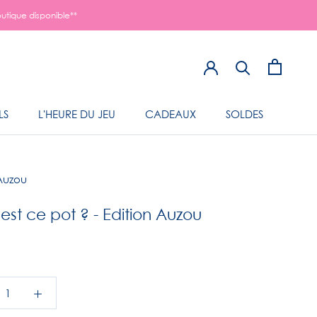
utique disponible**
LS
L'HEURE DU JEU
CADEAUX
SOLDES
LS
L'HEURE DU JEU
 Auzou
 est ce pot ? - Edition Auzou
5