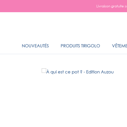
Aller
Livraison gratuite
au
contenu
NOUVEAUTÉS
PRODUITS TIRIGOLO
VÊTEME
NOUVEAUTÉS
VÊTEME