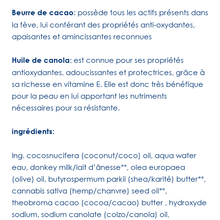
Beurre de cacao
: possède tous les actifs présents dans
la fève, lui conférant des propriétés anti-oxydantes,
apaisantes et amincissantes reconnues
Huile de canola
: est connue pour ses propriétés
antioxydantes, adoucissantes et protectrices, grâce à
sa richesse en vitamine E. Elle est donc très bénéfique
pour la peau en lui apportant les nutriments
nécessaires pour sa résistante.
ingrédients:
Ing. cocosnucifera (coconut/coco) oil, aqua water
eau, donkey milk/lait d’ânesse**, olea europaea
(olive) oil, butyrospermum parkii (shea/karité) butter**,
cannabis sativa (hemp/chanvre) seed oil**,
theobroma cacao (cocoa/cacao) butter , hydroxyde
sodium, sodium canolate (colzo/canola) oil,