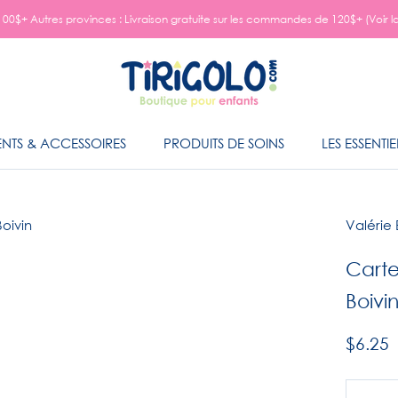
00$+ Autres provinces : Livraison gratuite sur les commandes de 120$+ (Voir l
NTS & ACCESSOIRES
PRODUITS DE SOINS
LES ESSENTIE
NTS & ACCESSOIRES
PRODUITS DE SOINS
LES ESSENTIE
Valérie 
Carte
Boivi
$6.25