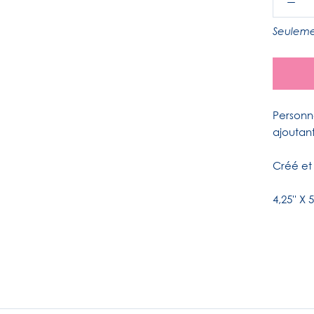
Seuleme
Personn
ajoutant
Créé et
4,25'' X 5