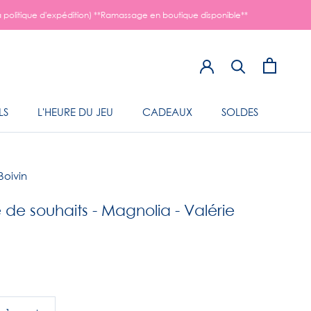
a politique d'expédition) **Ramassage en boutique disponible**
LS
L'HEURE DU JEU
CADEAUX
SOLDES
LS
L'HEURE DU JEU
Boivin
 de souhaits - Magnolia - Valérie
n