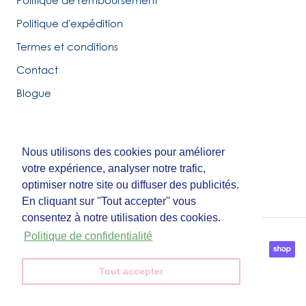
Politique d'expédition
Termes et conditions
Contact
Blogue
Nous utilisons des cookies pour améliorer
Nous utilisons des cookies pour améliorer
© Tirigolo et Cie.
votre expérience, analyser notre trafic,
votre expérience, analyser notre trafic,
Fait par
Third Party Studio
optimiser notre site ou diffuser des publicités.
optimiser notre site ou diffuser des publicités.
En cliquant sur ''Tout accepter'' vous
En cliquant sur ''Tout accepter'' vous
consentez à notre utilisation des cookies.
consentez à notre utilisation des cookies.
Politique de confidentialité
Politique de confidentialité
Tout accepter
Tout accepter